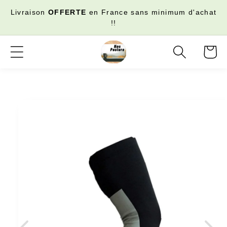
sser
Livraison
OFFERTE
en France sans minimum d'achat
au
!!
ntenu
Panier
sser aux
ormations
roduits