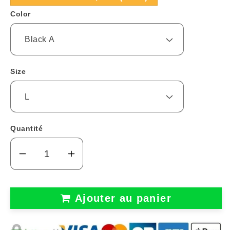
Color
Size
Quantité
Réduire
Augmenter
la
la
quantité
quantité
Ajouter au panier
de
de
MANCHON
MANCHON