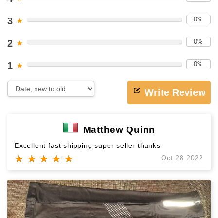
3
0%
★
2
0%
★
1
0%
★
Write Review
Matthew Quinn
Excellent fast shipping super seller thanks
★ ★ ★ ★ ★
★ ★ ★ ★ ★
Oct 28 2022