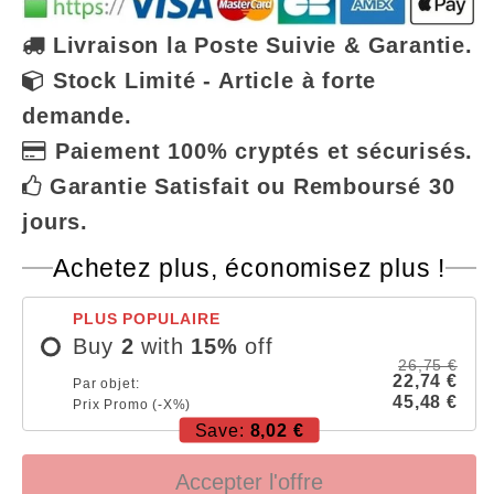
DE
DE
Livraison la Poste Suivie & Garantie.
COMPRESSION
COMPRESSION
Stock Limité - Article à forte
DECATHLON
DECATHLON
demande.
|
|
Paiement 100% cryptés et sécurisés.
Compress-
Compress-
Garantie Satisfait ou Remboursé 30
Leg™
Leg™
jours.
Achetez plus, économisez plus !
PLUS POPULAIRE
Buy
2
with
15
%
off
26,75 €
22,74 €
Par objet:
45,48 €
Prix Promo (-X%)
Save:
8,02 €
Accepter l'offre