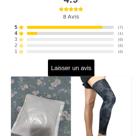
8
Avis
5
(
7
)
4
(
1
)
3
(
0
)
2
(
0
)
1
(
0
)
Laisser un avis