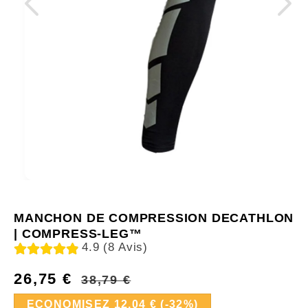
MANCHON DE COMPRESSION DECATHLON
| COMPRESS-LEG™
4.9 (8 Avis)
26,75 €
Prix
Prix
38,79 €
habituel
soldé
ECONOMISEZ 12,04 € (-32%)